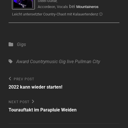
Steel-Guitar,
bei
Accordeon, Vocals
Mountaineros
Leicht untersetzter Country-Chaot mit Kalauertendenz 🙂
Categories
Gigs
Tags,
Award
Countrymusic
Gig
live
Pullman City
Beitragsnavigation
Previous
PREV POST
Post
2022 kann wieder starten!
Next
NEXT POST
Post
Tourauftakt im Parapluie Weiden