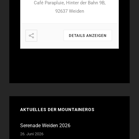
 9B,
Café Parapluie, Hinter der Bahn 9B,
Caf
92637 Weiden
IGEN
DETAILS ANZEIGEN
AKTUELLES DER MOUNTAINEROS
Serenade Weiden 2026
26. Juni 2026