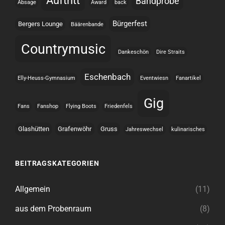
Auftritt
Bandprobe
Absage
Award
back
Bürgerfest
Bergers Lounge
Bäärenbande
Countrymusic
Dankeschön
Dire Straits
Eschenbach
Elly-Heuss-Gymnasium
Eventwiesn
Fanartikel
Gig
Fans
Fanshop
Flying Boots
Friedenfels
Glashütten
Grafenwöhr
Gruss
Jahreswechsel
kulinarisches
BEITRAGSKATEGORIEN
Allgemein
(11)
aus dem Probenraum
(8)