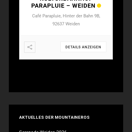
N
PARAPLUIE – WEIDEN
PA
 9B,
Café Parapluie, Hinter der Bahn 9B,
Caf
92637 Weiden
IGEN
DETAILS ANZEIGEN
AKTUELLES DER MOUNTAINEROS