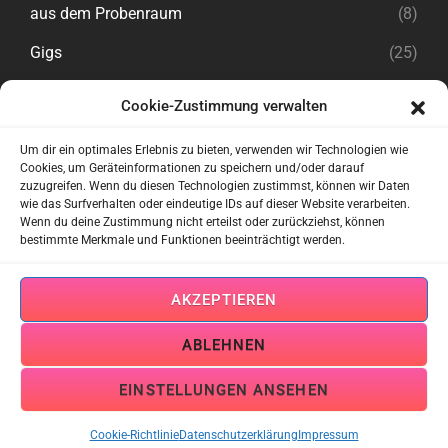
aus dem Probenraum
(8)
Gigs
(25)
Cookie-Zustimmung verwalten
Rechtliches
Um dir ein optimales Erlebnis zu bieten, verwenden wir Technologien wie
Cookies, um Geräteinformationen zu speichern und/oder darauf
zuzugreifen. Wenn du diesen Technologien zustimmst, können wir Daten
Impressum
wie das Surfverhalten oder eindeutige IDs auf dieser Website verarbeiten.
Wenn du deine Zustimmung nicht erteilst oder zurückziehst, können
Datenschutzerklärung
bestimmte Merkmale und Funktionen beeinträchtigt werden.
Cookie-Richtlinien
AKZEPTIEREN
Kontakt zu uns
ABLEHNEN
EINSTELLUNGEN ANSEHEN
Copyright © 2026
Mountaineros
Datenschutzerklärung
|
Audioman By
Catch Themes
Cookie-Richtlinie
Datenschutzerklärung
Impressum