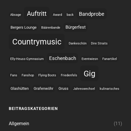
Auftritt
Bandprobe
Absage
Award
back
Bürgerfest
Bergers Lounge
Bäärenbande
Countrymusic
Dankeschön
Dire Straits
Eschenbach
Elly-Heuss-Gymnasium
Eventwiesn
Fanartikel
Gig
Fans
Fanshop
Flying Boots
Friedenfels
Glashütten
Grafenwöhr
Gruss
Jahreswechsel
kulinarisches
BEITRAGSKATEGORIEN
Allgemein
(11)