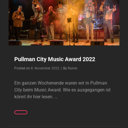
Pullman City Music Award 2022
Byline
Posted on
8. November 2022
|
By
Rainer
Ein ganzen Wochenende waren wir in Pullman
City beim Music Award. Wie es ausgegangen ist
könnt ihr hier lesen. …
PULLMAN
CITY
MUSIC