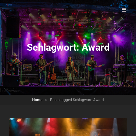
Countrymusic Aus Der Oberpfalz
Mountaineros
Schlagwort:
Award
Home
>
Posts tagged
Schlagwort:
Award