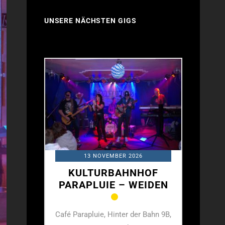
UNSERE NÄCHSTEN GIGS
26
13 NOVEMBER 2026
HOF
KULTURBAHNHOF
KU
EIDEN
PARAPLUIE – WEIDEN
PARA
er Bahn 9B,
Café Parapluie, Hinter der Bahn 9B,
Café Para