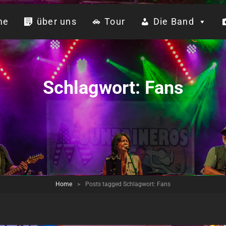
me
über uns
Tour
Die Band
Schlagwort:
Fans
Home
>
Posts tagged
Schlagwort:
Fans