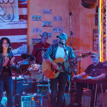
13 NOVEMBER 2026
13 NOVEMBER 20
KULTURBAHNHOF
KULTURBAHN
PARAPLUIE – WEIDEN
PARAPLUIE – W
Café Parapluie, Hinter der Bahn 9B,
Café Parapluie, Hinter d