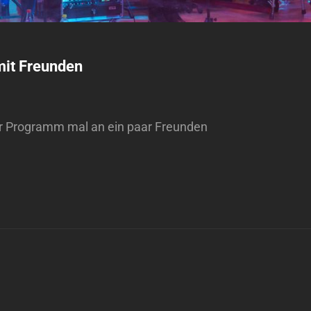
92637 Weiden
92637 Weiden
DETAILS ANZEIGEN
DETAILS A
it Freunden
er Programm mal an ein paar Freunden