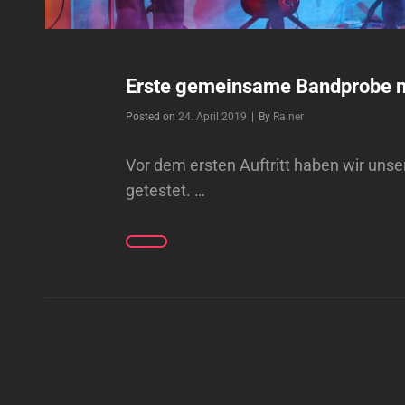
Erste gemeinsame Bandprobe m
Byline
Posted on
24. April 2019
|
By
Rainer
Vor dem ersten Auftritt haben wir uns
getestet. …
ERSTE
GEMEINSAME
BANDPROBE
MIT
FREUNDEN