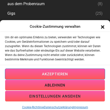
aus dem Probenraum
(8)
Gigs
(25)
Cookie-Zustimmung verwalten
Rechtliches
Um dir ein optimales Erlebnis zu bieten, verwenden wir Technologien wie
Cookies, um Geräteinformationen zu speichern und/oder darauf
zuzugreifen. Wenn du diesen Technologien zustimmst, können wir Daten
Impressum
wie das Surfverhalten oder eindeutige IDs auf dieser Website verarbeiten.
Wenn du deine Zustimmung nicht erteilst oder zurückziehst, können
Datenschutzerklärung
bestimmte Merkmale und Funktionen beeinträchtigt werden.
Cookie-Richtlinien
AKZEPTIEREN
Kontakt zu uns
ABLEHNEN
EINSTELLUNGEN ANSEHEN
Copyright © 2026
Mountaineros
Datenschutzerklärung
|
Audioman By
Catch Themes
Cookie-Richtlinie
Datenschutzerklärung
Impressum