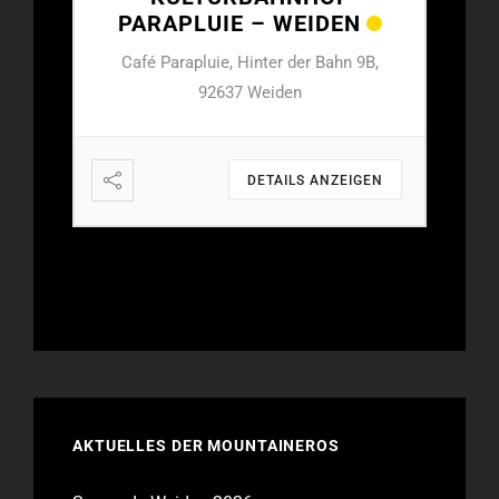
N
PARAPLUIE – WEIDEN
PA
 9B,
Café Parapluie, Hinter der Bahn 9B,
Caf
92637 Weiden
IGEN
DETAILS ANZEIGEN
AKTUELLES DER MOUNTAINEROS