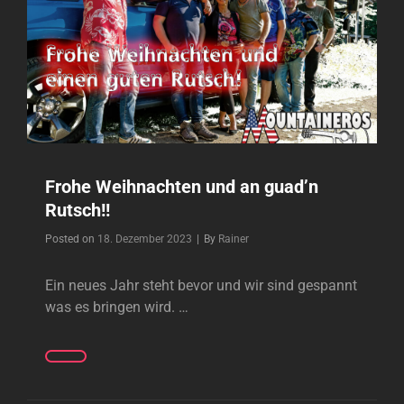
Frohe Weihnachten und an guad’n
Rutsch!!
Byline
Posted on
18. Dezember 2023
|
By
Rainer
Ein neues Jahr steht bevor und wir sind gespannt
was es bringen wird. …
FROHE
WEIHNACHTEN
UND