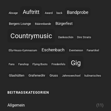
Auftritt
Bandprobe
Absage
Award
back
Bürgerfest
Bergers Lounge
Bäärenbande
Countrymusic
Dankeschön
Dire Straits
Eschenbach
Elly-Heuss-Gymnasium
Eventwiesn
Fanartikel
Gig
Fans
Fanshop
Flying Boots
Friedenfels
Glashütten
Grafenwöhr
Gruss
Jahreswechsel
kulinarisches
BEITRAGSKATEGORIEN
Allgemein
(11)