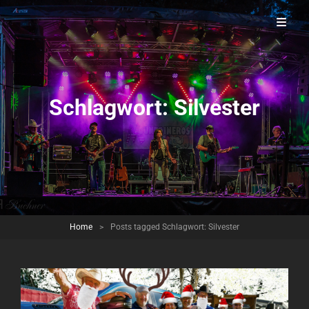
Countrymusic Aus Der Oberpfalz
Mountaineros
Schlagwort:
Silvester
Home
>
Posts tagged
Schlagwort:
Silvester