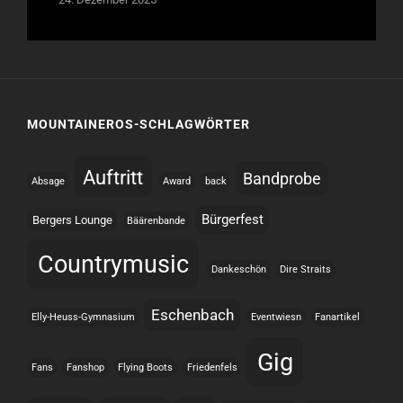
MOUNTAINEROS-SCHLAGWÖRTER
Auftritt
Bandprobe
Absage
Award
back
Bürgerfest
Bergers Lounge
Bäärenbande
Countrymusic
Dankeschön
Dire Straits
Eschenbach
Elly-Heuss-Gymnasium
Eventwiesn
Fanartikel
Gig
Fans
Fanshop
Flying Boots
Friedenfels