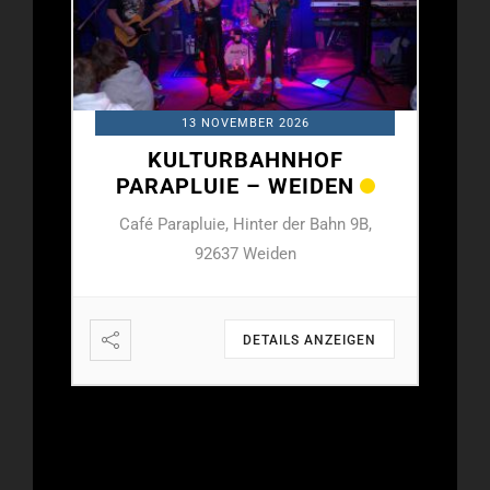
13 NOVEMBER 2026
KULTURBAHNHOF
N
PARAPLUIE – WEIDEN
PA
 9B,
Café Parapluie, Hinter der Bahn 9B,
Caf
92637 Weiden
IGEN
DETAILS ANZEIGEN