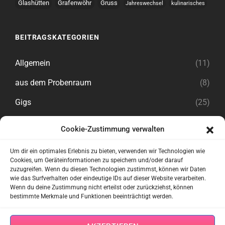
Glashütten
Grafenwöhr
Gruss
Jahreswechsel
kulinarisches
BEITRAGSKATEGORIEN
Allgemein
(11)
aus dem Probenraum
(8)
Gigs
(25)
Cookie-Zustimmung verwalten
Rechtliches
Um dir ein optimales Erlebnis zu bieten, verwenden wir Technologien wie
Cookies, um Geräteinformationen zu speichern und/oder darauf
zuzugreifen. Wenn du diesen Technologien zustimmst, können wir Daten
Impressum
wie das Surfverhalten oder eindeutige IDs auf dieser Website verarbeiten.
Wenn du deine Zustimmung nicht erteilst oder zurückziehst, können
Datenschutzerklärung
bestimmte Merkmale und Funktionen beeinträchtigt werden.
Cookie-Richtlinien